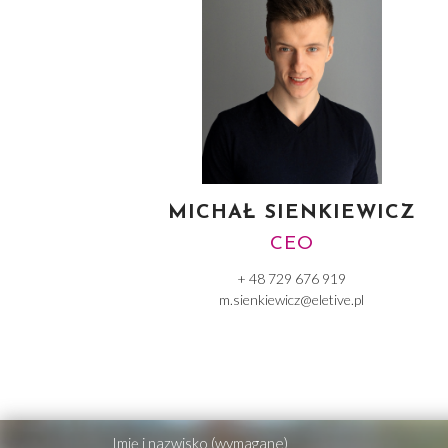
MICHAŁ SIENKIEWICZ
CEO
+ 48 729 676 919
m.sienkiewicz@eletive.pl
Imię i nazwisko (wymagane)