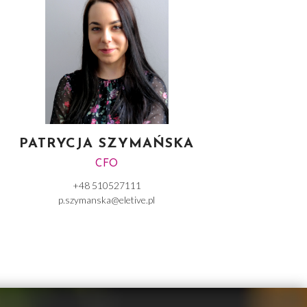
PATRYCJA SZYMAŃSKA
CFO
+48 510527111
p.szymanska@eletive.pl